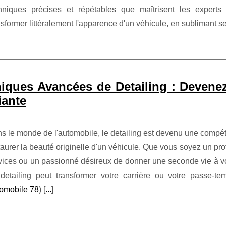
hniques précises et répétables que maîtrisent les expert
nsformer littéralement l'apparence d'un véhicule, en sublimant s
iques Avancées de Detailing : Devene
iante
s le monde de l'automobile, le detailing est devenu une comp
taurer la beauté originelle d'un véhicule. Que vous soyez un pr
vices ou un passionné désireux de donner une seconde vie à vot
detailing peut transformer votre carrière ou votre passe-t
omobile 78
) [
...
]