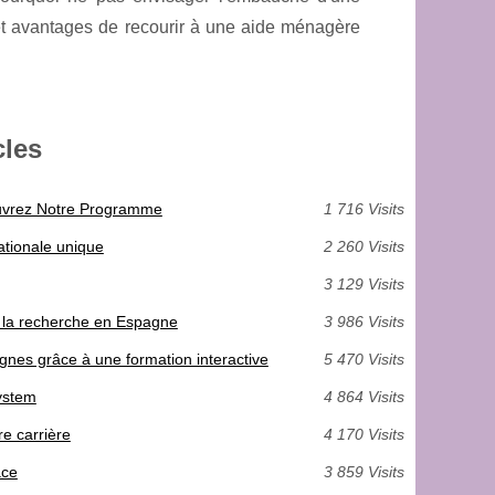
t avantages de recourir à une aide ménagère
cles
ouvrez Notre Programme
1 716 Visits
ationale unique
2 260 Visits
3 129 Visits
de la recherche en Espagne
3 986 Visits
gnes grâce à une formation interactive
5 470 Visits
ystem
4 864 Visits
e carrière
4 170 Visits
ace
3 859 Visits