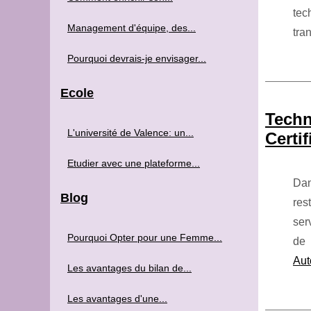
tec
Management d'équipe, des...
tra
Pourquoi devrais-je envisager...
Ecole
Techn
L'université de Valence: un...
Certif
Etudier avec une plateforme...
Dan
Blog
res
ser
Pourquoi Opter pour une Femme...
de 
Aut
Les avantages du bilan de...
Les avantages d'une...