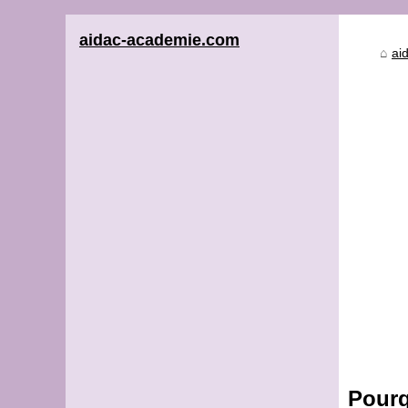
aidac-academie.com
ai
Pourq