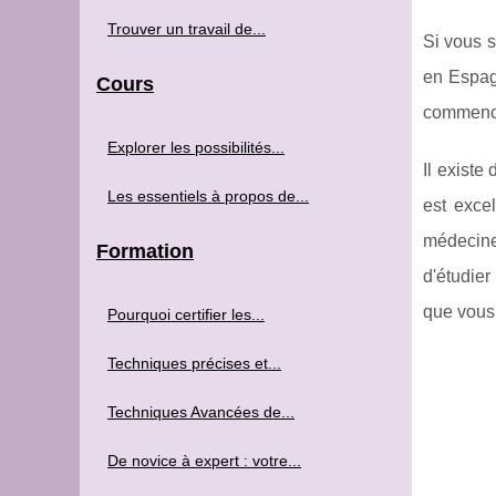
Trouver un travail de...
Si vous 
en Espag
Cours
commencer
Explorer les possibilités...
Il exist
Les essentiels à propos de...
est exce
médecine 
Formation
d'étudie
que vous 
Pourquoi certifier les...
Techniques précises et...
Techniques Avancées de...
De novice à expert : votre...