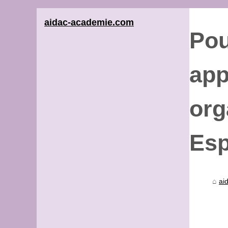
aidac-academie.com
Pou
app
org
Esp
ai