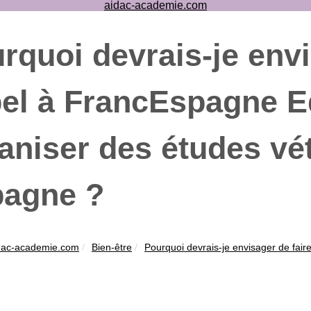
aidac-academie.com
rquoi devrais-je envi
el à FrancEspagne E
aniser des études vét
agne ?
dac-academie.com
Bien-être
Pourquoi devrais-je envisager de faire