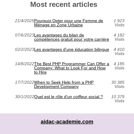
Most recent articles
21/4/2025
Pourquoi Opter pour une Femme de
1 923
Ménage en Zone Urbaine
Visits
07/6/2023
Les avantages du bilan de
4 182
compétences gratuit pour votre carrière
Visits
02/2/2023
Les avantages d'une éducation bilingue
4 410
Visits
14/8/2022
The Best PHP Programmer Can Offer a
4 185
Company: What to Look For and How
Visits
to Hire
17/7/2022
When to Seek Help from a PHP
30 385
Development Company
Visits
30/1/2022
Quel est le rôle d'un coiffeur social ?
10 379
Visits
aidac-academie.com