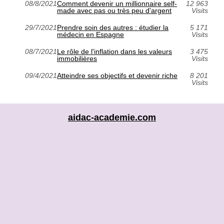
08/8/2021
Comment devenir un millionnaire self-
12 963
made avec pas ou très peu d'argent
Visits
29/7/2021
Prendre soin des autres : étudier la
5 171
médecin en Espagne
Visits
08/7/2021
Le rôle de l'inflation dans les valeurs
3 475
immobilières
Visits
09/4/2021
Atteindre ses objectifs et devenir riche
8 201
Visits
aidac-academie.com