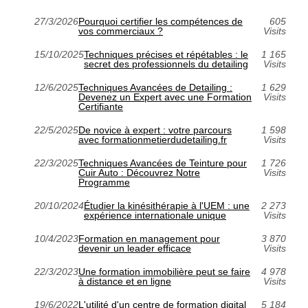
27/3/2026
Pourquoi certifier les compétences de
605
vos commerciaux ?
Visits
15/10/2025
Techniques précises et répétables : le
1 165
secret des professionnels du detailing
Visits
12/6/2025
Techniques Avancées de Detailing :
1 629
Devenez un Expert avec une Formation
Visits
Certifiante
22/5/2025
De novice à expert : votre parcours
1 598
avec formationmetierdudetailing.fr
Visits
22/3/2025
Techniques Avancées de Teinture pour
1 726
Cuir Auto : Découvrez Notre
Visits
Programme
20/10/2024
Étudier la kinésithérapie à l'UEM : une
2 273
expérience internationale unique
Visits
10/4/2023
Formation en management pour
3 870
devenir un leader efficace
Visits
22/3/2023
Une formation immobilière peut se faire
4 978
à distance et en ligne
Visits
19/6/2022
L'utilité d'un centre de formation digital
5 184