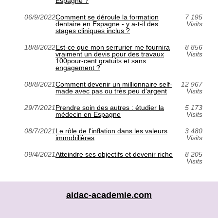
Espagne ?
06/9/2022
Comment se déroule la formation
7 195
dentaire en Espagne - y a-t-il des
Visits
stages cliniques inclus ?
18/8/2022
Est-ce que mon serrurier me fournira
8 856
vraiment un devis pour des travaux
Visits
100pour-cent gratuits et sans
engagement ?
08/8/2021
Comment devenir un millionnaire self-
12 967
made avec pas ou très peu d'argent
Visits
29/7/2021
Prendre soin des autres : étudier la
5 173
médecin en Espagne
Visits
08/7/2021
Le rôle de l'inflation dans les valeurs
3 480
immobilières
Visits
09/4/2021
Atteindre ses objectifs et devenir riche
8 205
Visits
aidac-academie.com