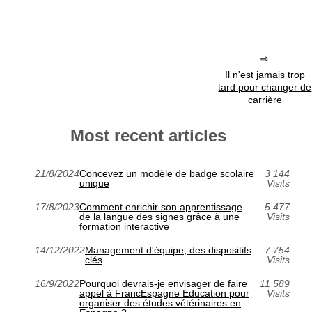
Il n'est jamais trop
tard pour changer de
carrière
Most recent articles
21/8/2024
Concevez un modèle de badge scolaire
3 144
unique
Visits
17/8/2023
Comment enrichir son apprentissage
5 477
de la langue des signes grâce à une
Visits
formation interactive
14/12/2022
Management d'équipe, des dispositifs
7 754
clés
Visits
16/9/2022
Pourquoi devrais-je envisager de faire
11 589
appel à FrancEspagne Education pour
Visits
organiser des études vétérinaires en